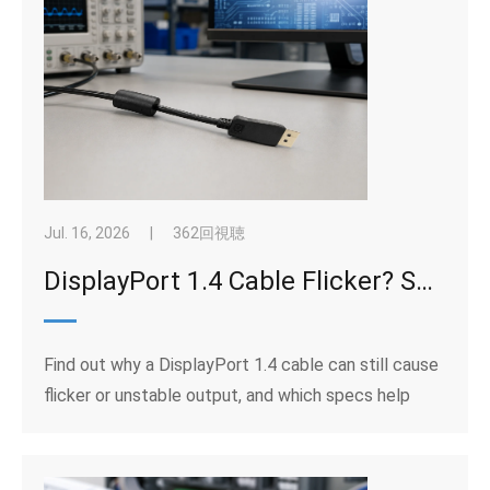
Jul. 16, 2026
|
362回視聴
DisplayPort 1.4 Cable Flicker? Specs That Keep High-Resolution Screens Stable
Find out why a DisplayPort 1.4 cable can still cause
flicker or unstable output, and which specs help
high-resolution screens stay stable.