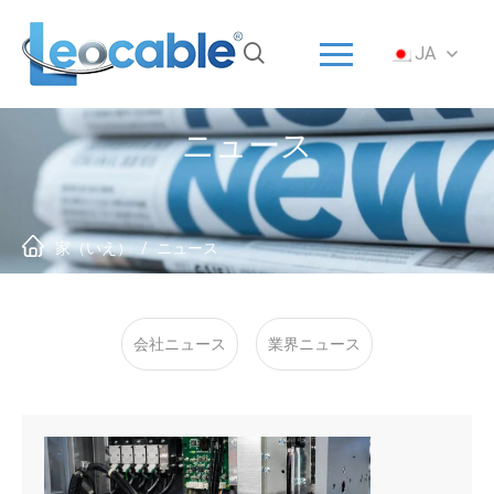
メニュー
JA
家（いえ）
ソリューション
ニュース
製品
ODM/OEM
について
家（いえ）
/
ニュース
サービス
ニュース
会社ニュース
業界ニュース
に連絡をつける