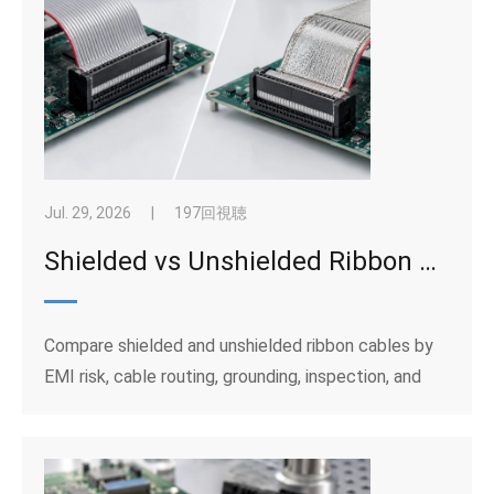
Jul. 29, 2026
|
197回視聴
Shielded vs Unshielded Ribbon Cable: When Does EMI Protection Matter?
Compare shielded and unshielded ribbon cables by
EMI risk, cable routing, grounding, inspection, and
sample approval for industrial equipment wiring
projects.