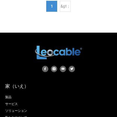
1
&gt；
家（いえ）
製品
サービス
ソリューション