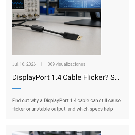
Jul. 16, 2026
|
369 visualizaciones
DisplayPort 1.4 Cable Flicker? Specs That Keep High-Resolution Screens Stable
Find out why a DisplayPort 1.4 cable can still cause
flicker or unstable output, and which specs help
high-resolution screens stay stable.