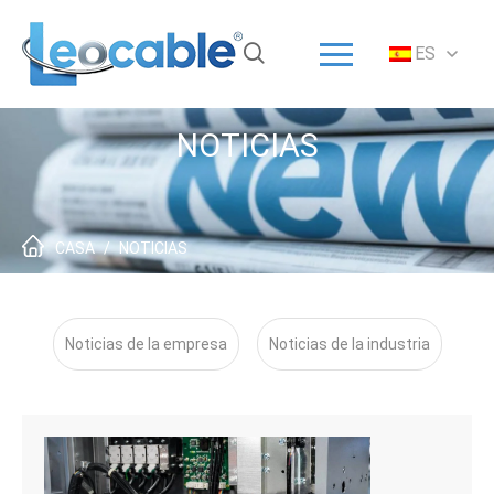
Menú
ES
Inicio
Solución
NOTICIAS
Productos
ODM/OEM
Acerca de
CASA
/
NOTICIAS
Servicio
Noticias
Noticias de la empresa
Noticias de la industria
Contacto