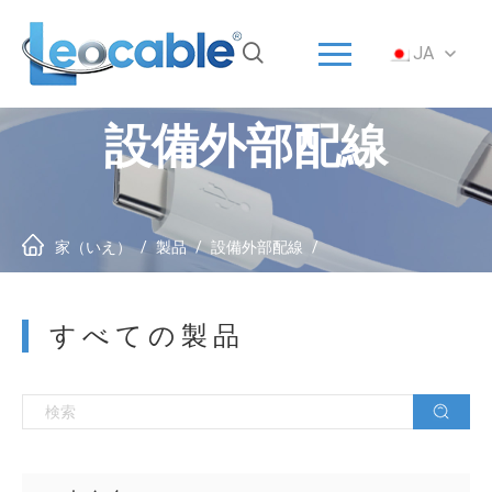
メニュー
JA
家（いえ）
ソリューション
設備外部配線
製品
ODM/OEM
について
家（いえ）
/
製品
/
設備外部配線
/
サービス
すべての製品
ニュース
に連絡をつける