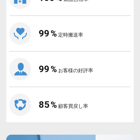
99
%
定時搬送率
99
%
お客様の好評率
85
%
顧客買戻し率