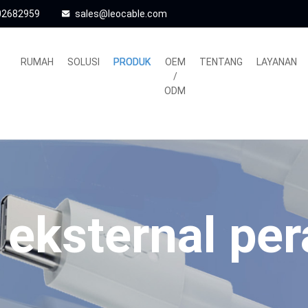
02682959
sales@leocable.com
RUMAH
SOLUSI
PRODUK
OEM
TENTANG
LAYANAN
/
ODM
 eksternal per