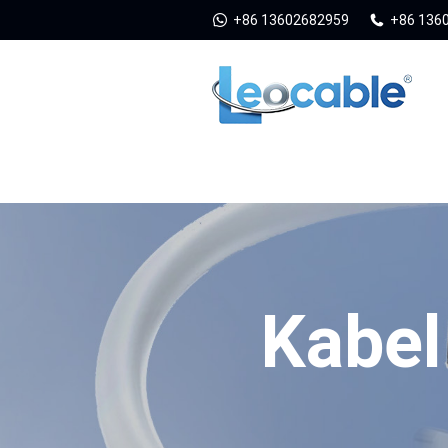
+86 13602682959
+86 136
Kabel