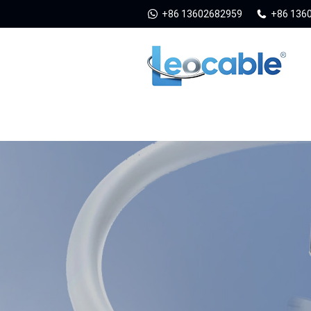
+86 13602682959
+86 136