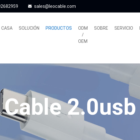
02682959
sales@leocable.com
CASA
SOLUCIÓN
PRODUCTOS
ODM
SOBRE
SERVICIO
/
OEM
Cable 2.0usb