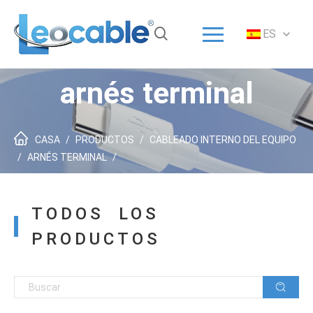
Menú
ES
Inicio
Solución
arnés terminal
Productos
ODM/OEM
CASA
/
PRODUCTOS
/
CABLEADO INTERNO DEL EQUIPO
Acerca de
/
ARNÉS TERMINAL
/
Servicio
TODOS LOS
Noticias
PRODUCTOS
Contacto