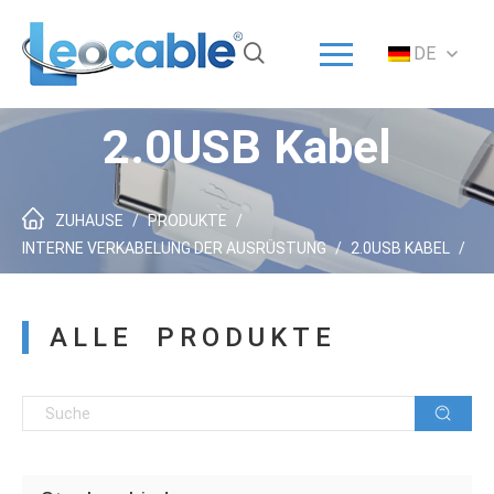
Menü
DE
Startseite
Lösung
2.0USB Kabel
Produkte
ODM / OEM
ZUHAUSE
/
PRODUKTE
/
Über uns
INTERNE VERKABELUNG DER AUSRÜSTUNG
/
2.0USB KABEL
/
Dienstleistungen
ALLE PRODUKTE
Neuigkeiten
Kontakt