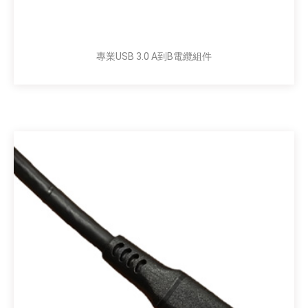
專業USB 3.0 A到B電纜組件