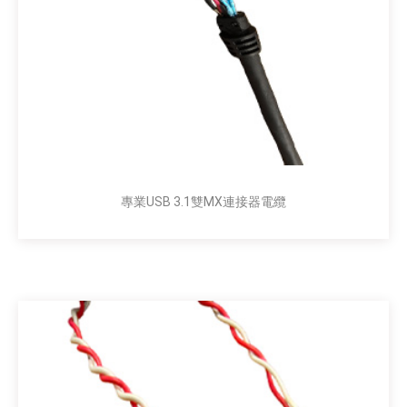
專業USB 3.1雙MX連接器電纜