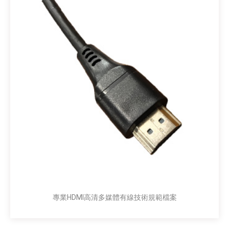
專業HDMI高清多媒體有線技術規範檔案