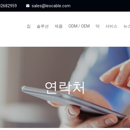
02682959
sales@leocable.com
집
솔루션
제품
ODM / OEM
약
서비스
뉴
연락처