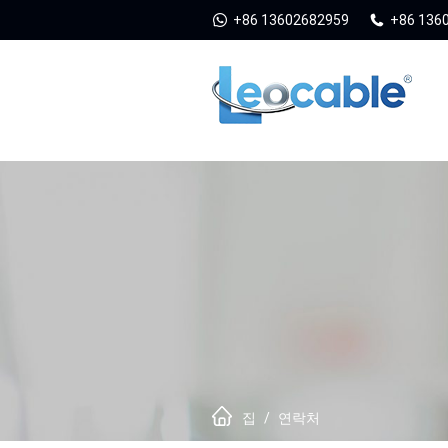
+86 13602682959
+86 136
집
/
연락처